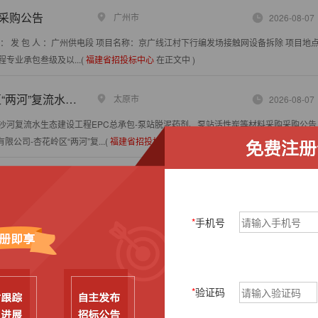
采购公告
广州市
2026-08-07
 发 包 人 ：广州供电段 项目名称：京广线江村下行编发场接触网设备拆除 项目地
程专业承包叁级及以...(
福建省招投标中心
在正文中 )
泵站脱泥药剂、泵站活性炭等材料采购
太原市
2026-08-07
沙河复流水生态建设工程EPC总承包-泵站脱泥药剂、泵站活性炭等材料采购采购公告
团有限公司-杏花岭区“两河”复...(
福建省招投标中心
在正文中 )
项目（二次）废标公告
兴义市
2026-08-07
废标公告 发布时间：***-08-07 一、项目基本信息 项目名称：黔西南州中医院
*
手机号
项目预算：8.37万元...(
福建省招投标中心
在正文中 )
宽整修项目
徐州市
2026-08-07
目位置： 徐州市贾汪区紫庄镇徐台村 项目状态 待竞价 公告日期 ***-08-03 40 交易
*
验证码
0元 联系方式：...(
福建省招投标中心
在正文中 )