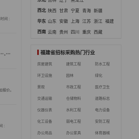
西北
陕西
甘肃
宁夏
青海
新疆
时间 :
华东
山东
安徽
上海
江苏
浙江
福建
西南
云南
贵州
四川
重庆
西藏
福建省招标采购热门行业
+***
房屋建筑
建筑工程
防水工程
环卫设施
园林
绿化
景观
市政工程
医疗卫生
参加报价。
交通运输
仓储物料
道路标志
仪器仪表
水利工程
电力设备
化工设备
弱电工程
安防工程
 :
办公用品
办公家具
体育器械