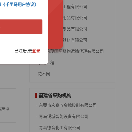
意《千里马用户协议》
·
凉山银鑫路桥工程有限公司
·
上海世君旅游用品有限公司
双方结算以实
册
·
上海仁友玻璃制品有限公司
·
上海众欣医疗器材有限公司
已注册,去
登录
·
上海信茂国际货物运输代理有限公司
时间 :
·
水利工程
·
花木网
福建省采购机构
·
东莞市宏霖五金橡胶制有限公司
容提出询
·
青岛锐城智能设备有限公司
·
青岛德音化工有限公司