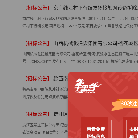
【招标公告】
京广线江村下行编发场接触网设备拆除
京广线江村下行编发场接触网设备拆除（施工）项目公告 一、项目概况：
江村下行编发场 项目规模：55.***万元 项目要求：1.具备铁路电气化工
【招标公告】
山西机械化建设集团有限公司-杏花岭区“两河”复流水生态建设工程—北沙河复流水生态建设工程EPC总承包-
山西机械化建设集团有限公司-杏花岭区“两河”复流水生态建设工程—北
号：JXHXJCG*** 发布日期：***-08-07 10:31:20 山西机械化建设集
【招标公告】
黔西南州中医院脉冲针灸治疗仪及特定电磁波治疗器等设备采购
黔西南州中医院脉冲针灸治疗仪及特定电磁波治疗器等设备采购项目（二次）
治疗仪及特定电磁波治疗器等设备采购项目（二次） 采购方式：竞争性谈判 
【招标公告】
贾汪区紫庄镇徐台村田间道路，路肩扩
贾汪区紫庄镇徐台村田间道路，路肩扩宽整修项目 项目编号： ***N*** 项
农资金项目 项目类型： 小型工程 预算金额： ***.00元 最高限价： ***.0