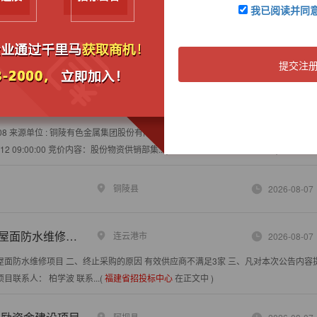
我已阅读并同
金供应链管理有限公司
邯郸县
2026-08-07
***吨 ***.00元/吨 0.4% 特别提醒: 1、系统重量仅供参考，不作为提货及结算依据。
提交注
郸市 看货时间 - ...(
福建省招投标中心
在正文中 )
价公告
铜陵县
2026-08-07
8 来源单位 : 铜陵有色金属集团股份有限公司 项目编号 : WZGX-WJHB-***G 公告截止
08-12 09:00:00 竞价内容：股份物资供销部集...(
福建省招投标中心
在正文中 )
铜陵县
2026-08-07
维修项目终止公告
连云港市
2026-08-07
称： 配电房屋面防水维修项目 二、终止采购的原因 有效供应商不满足3家 三、凡对本次公告内
联系人： 柏学波 联系...(
福建省招投标中心
在正文中 )
阿坝县