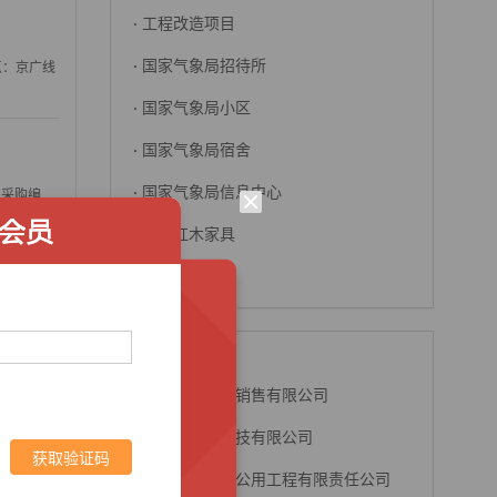
·
工程改造项目
·
国家气象局招待所
点：京广线
·
国家气象局小区
·
国家气象局宿舍
·
国家气象局信息中心
 采购编
·
转让红木家具
·
北京信息网
脉冲针灸
招标推荐
·
南昌厦工机械销售有限公司
·
滑县创世纪科技有限公司
品种： 涉
获取验证码
·
朝阳庆贺市政公用工程有限责任公司