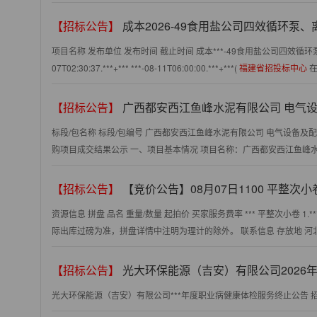
【招标公告】
成本2026-49食用盐公司四效循环泵、离心母液桶、列管
项目名称 发布单位 发布时间 截止时间 成本***-49食用盐公司四效循
07T02:30:37.***+*** ***-08-11T06:00:00.***+***(
福建省招投标中心
在
【招标公告】
广西都安西江鱼峰水泥有限公司 电气设备及配件（7月）采
标段/包名称 标段/包编号 广西都安西江鱼峰水泥有限公司 电气设备及配
购项目成交结果公示 一、项目基本情况 项目名称：广西都安西江鱼峰水泥
【招标公告】
【竞价公告】08月07日1100 平整次小卷 邯郸市恒
资源信息 拼盘 品名 重量/数量 起拍价 买家服务费率 *** 平整次小卷 1.
际出库过磅为准，拼盘详情中注明为理计的除外。 联系信息 存放地 河北省-邯
【招标公告】
光大环保能源（吉安）有限公司2026年度职业病健
光大环保能源（吉安）有限公司***年度职业病健康体检服务终止公告 招标编号 HBN