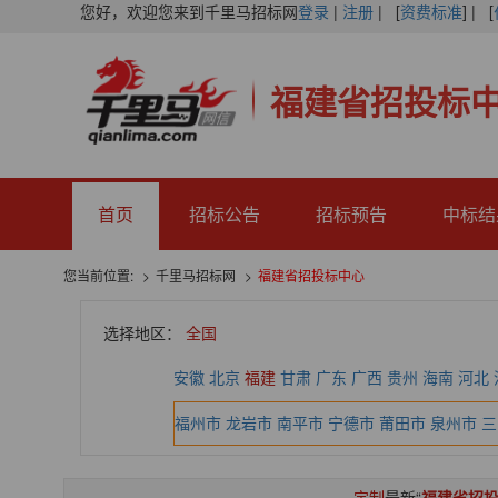
您好，欢迎您来到千里马招标网
登录
|
注册
| [
资费标准
] | [
福建省招投标
首页
招标公告
招标预告
中标结
您当前位置:
千里马招标网
福建省招投标中心
选择地区：
全国
安徽
北京
福建
甘肃
广东
广西
贵州
海南
河北
福州市
龙岩市
南平市
宁德市
莆田市
泉州市
三
定制
最新“
福建省招