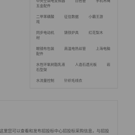
中央空调电变频器
白色管
手机吊绳
五金配件
二甲苯磺酸
征信数据
小霸王游
戏
同步电动机
铸铁炉具
红花梨木
材
眼镜布包装
高温电热丝管
上海电脑
配件
水性环氧树脂乳液
人造石透光板
岩
石型架
水流量控制
针织毛线衣
这里您可以查看和发布招投标中心招投标采购信息，与招投