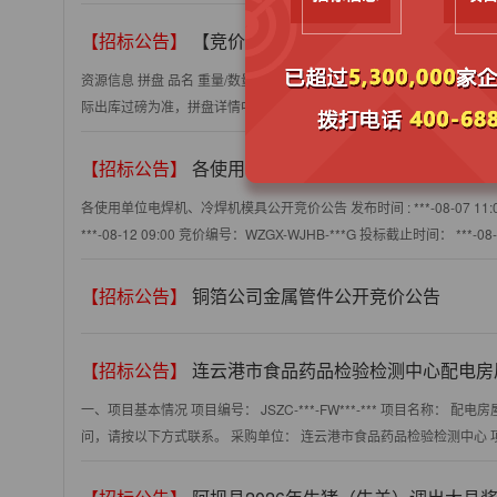
【招标公告】
【竞价公告】08月07日1100 平整次小卷 邯郸市恒
资源信息 拼盘 品名 重量/数量 起拍价 买家服务费率 *** 平整次小卷 4.
际出库过磅为准，拼盘详情中注明为理计的除外。 联系信息 存放地 河北省-邯
【招标公告】
各使用单位电焊机、冷焊机模具公开竞
各使用单位电焊机、冷焊机模具公开竞价公告 发布时间 : ***-08-07 11:0
***-08-12 09:00 竞价编号：WZGX-WJHB-***G 投标截止时间： ***-
【招标公告】
铜箔公司金属管件公开竞价公告
【招标公告】
连云港市食品药品检验检测中心配电房屋面防水
一、项目基本情况 项目编号： JSZC-***-FW***-*** 项目名
问，请按以下方式联系。 采购单位： 连云港市食品药品检验检测中心 项目