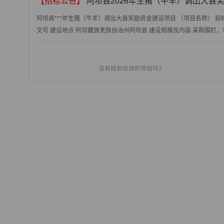
【招标公告】
阿坝县2026年生猪（牛羊）调出大县
阿坝县***年生猪（牛羊）调出大县奖励资金建设项目 （项目名称） 
文号 建设地点 阿坝藏族羌族自治州阿坝县 建设规模及内容 采购围栏，草种