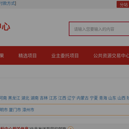
付款方式
]
分站
中心
果
精选项目
业主委托项目
公共资源交易中
河南
黑龙江
湖北
湖南
吉林
江苏
江西
辽宁
内蒙古
宁夏
青海
山东
山西
明市
厦门市
漳州市
投标中心相关信息
”信息发送至您的邮箱