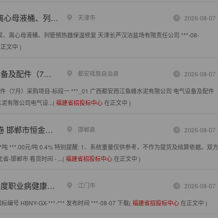
预热器保温修复询价公告
天津市
2026-08-07
环泵、离心母液桶、列管预热器保温修复 天津长芦汉沽盐场有限责任公司 ***-08-
正文中 )
购项目成交结果公示
都安瑶族自治县
2026-08-07
件（7月）采购项目-标段一 ***_01 广西都安西江鱼峰水泥有限公司 电气设备及配件
有限公司电气设...(
福建省招投标中心
在正文中 )
金供应链管理有限公司
邯郸县
2026-08-07
***吨 ***.00元/吨 0.4% 特别提醒: 1、系统重量仅供参考，不作为提货及结算依据。
郸市 看货时间 - ...(
福建省招投标中心
在正文中 )
康体检服务终止公告
江门市
2026-08-07
Y-GX-***-*** 发布时间 ***-08-07 下载(
福建省招投标中心
在正文中 )